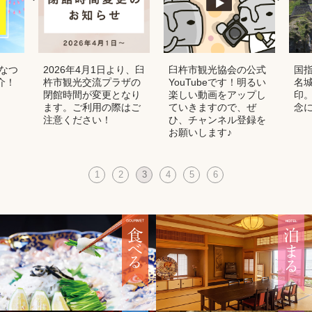
夏なつ
2026年4月1日より、臼
臼杵市観光協会の公式
国
介！
杵市観光交流プラザの
YouTubeです！明るい
名
閉館時間が変更となり
楽しい動画をアップし
印
ます。ご利用の際はご
ていきますので、ぜ
念
注意ください！
ひ、チャンネル登録を
お願いします♪
1
2
3
4
5
6