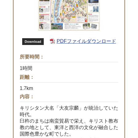
PDFファイルダウンロード
Download
所要時間：
1時間
距離：
1.7km
内容：
キリシタン大名「大友宗麟」が統治していた
時代。
臼杵のまちは南蛮貿易で栄え、キリスト教布
教の地として、東洋と西洋の文化が融合した
国際色豊かな町でした。