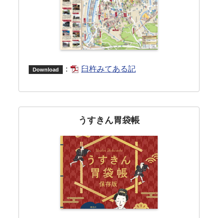
：
臼杵みてある記
Download
うすきん胃袋帳