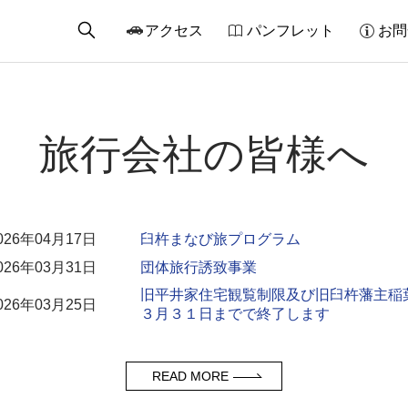
アクセス
パンフレット
お問
旅行会社の皆様へ
026年04月17日
臼杵まなび旅プログラム
026年03月31日
団体旅行誘致事業
旧平井家住宅観覧制限及び旧臼杵藩主稲
026年03月25日
３月３１日までで終了します
READ MORE