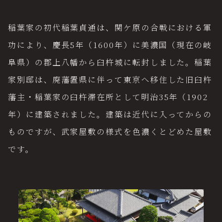
稲葉家の初代稲葉貞通は、関ケ原の合戦における軍
功により、慶長5年（1600年）に美濃国（現在の岐
阜県）の郡上八幡から臼杵城に転封しました。稲葉
家別邸は、廃藩置県に伴って東京へ移住した旧臼杵
藩主・稲葉家の臼杵滞在所として明治35年（1902
年）に建築されました。建築は近代に入ってからの
ものですが、武家屋敷の様式を色濃くとどめた屋敷
です。