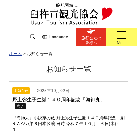
Language
旅行会社の
Menu
皆様へ
ホーム
>
お知らせ一覧
お知らせ一覧
2025年10月02日
お知らせ
野上弥生子生誕１４０周年記念「海神丸」
終了
『海神丸』小説家の旅 野上弥生子生誕１４０周年記念 劇
団ムジカ第６回本公演 日時 令和７年１０月１６日(木)～
１……