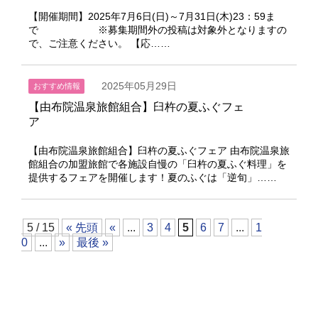
【開催期間】2025年7月6日(日)～7月31日(木)23：59ま
で ※募集期間外の投稿は対象外となりますの
で、ご注意ください。 【応……
2025年05月29日
おすすめ情報
【由布院温泉旅館組合】臼杵の夏ふぐフェ
ア
【由布院温泉旅館組合】臼杵の夏ふぐフェア 由布院温泉旅
館組合の加盟旅館で各施設自慢の「臼杵の夏ふぐ料理」を
提供するフェアを開催します！夏のふぐは「逆旬」……
5 / 15
« 先頭
«
...
3
4
5
6
7
...
1
0
...
»
最後 »