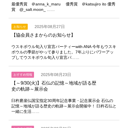
最優秀賞 ＠anna_k_maru 優秀賞 ＠katsujiro ito 優秀
賞 @_salt.moon_ ……
2025年08月27日
お知らせ
【協会員さまからのお知らせ】
ウスキボウル旬入り宣言パーティーwith ANA 今年もウスキ
ボウルの季節がやって参りました。7年ぶりにパワーアッ
プしてウスキボウル旬入り宣言パ……
2025年08月23日
おすすめ情報
【～9/30(火)】石仏の記憶～地域が語る歴
史の軌跡～展示会
臼杵磨崖仏国宝指定30周年記念事業・記念展示会 石仏の
記憶～地域が語る歴史の軌跡～展示会開催中！ 臼杵石仏と
一緒に生活……