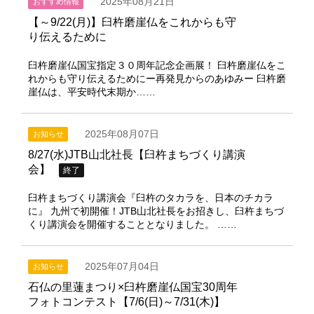
2025年08月21日
おすすめ情報
【～9/22(月)】臼杵磨崖仏をこれからも守
り伝えるために
臼杵磨崖仏国宝指定３０周年記念企画展！ 臼杵磨崖仏をこ
れからも守り伝えるためにー再発見からのあゆみー 臼杵磨
崖仏は、平安時代末期か……
2025年08月07日
お知らせ
8/27(水)JTB山北社長【臼杵まちづくり講演
会】
終了
臼杵まちづくり講演会『臼杵のタカラを、日本のチカラ
に』 九州で初開催！JTB山北社長をお招きし、臼杵まちづ
くり講演会を開催することとなりました。 ……
2025年07月04日
お知らせ
石仏の里蓮まつり×臼杵磨崖仏国宝30周年
フォトコンテスト【7/6(日)～7/31(木)】