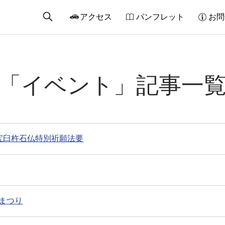
アクセス
パンフレット
お問
「イベント」記事一
】国宝臼杵石仏特別祈願法要
まつり