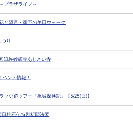
～プラザライブ～
花と望月・家野の美田ウォーク
まつり
第６回臼杵妙顕寺あじさい寺
イベント情報！
ブ史跡ツアー『亀城探検記』【5/25(日)】
】国宝臼杵石仏特別祈願法要