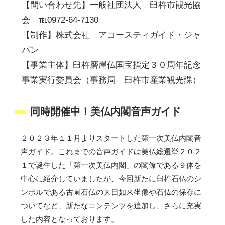
【問い合わせ先】一般社団法人 臼杵市観光協
会 ℡0972-64-7130
【制作】株式会社 アコースティガイド・ジャ
パン
【事業主体】臼杵磨崖仏国宝指定３０周年記念
事業実行委員会（事務局 臼杵市産業観光課）
同時開催中！美仏内閣音声ガイド
２０２３年１１月よりスタートした第一次美仏内閣音
声ガイド。これまでの音声ガイドは美仏総選挙２０２
１で誕生した「第一次美仏内閣」の閣僚である９体を
中心に紹介していましたが、今回新たに臼杵石仏のシ
ンボルである古園石仏の大日如来坐像や石仏の保存に
ついてなど、新たなコンテンツを追加し、さらに充実
した内容となっております。