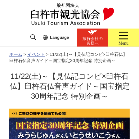
Language
旅行会社の
Menu
皆様へ
ホーム
>
イベント
>
11/22(土)～【見仏記コンビ×臼杵石仏】
臼杵石仏音声ガイド～国宝指定30周年記念 特別企画～
11/22(土)～【見仏記コンビ×臼杵石
仏】臼杵石仏音声ガイド～国宝指定
30周年記念 特別企画～