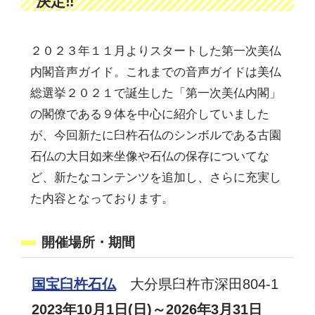
決定‼
２０２３年１１月よりスタートした第一次美仏
内閣音声ガイド。これまでの音声ガイドは美仏
総選挙２０２１で誕生した「第一次美仏内閣」
の閣僚である９体を中心に紹介していました
が、今回新たに臼杵石仏のシンボルである古園
石仏の大日如来坐像や石仏の保存についてな
ど、新たなコンテンツを追加し、さらに充実し
た内容となっております。
開催場所・期間
国宝臼杵石仏
大分県臼杵市深田804-1
2023年10月1日(日)～2026年3月31日