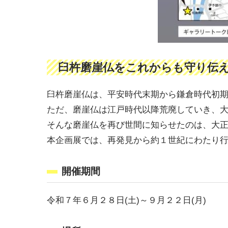
臼杵磨崖仏をこれからも守り伝
臼杵磨崖仏は、平安時代末期から鎌倉時代初
ただ、磨崖仏は江戸時代以降荒廃していき、
そんな磨崖仏を再び世間に知らせたのは、大正２
本企画展では、再発見から約１世紀にわたり
開催期間
令和７年６月２８日(土)～９月２２日(月)