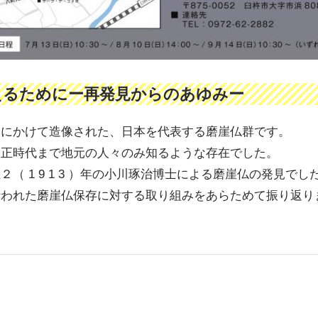
えるためにー再発見からのあゆみー
期にかけて造像された、日本を代表する磨崖仏群です。
大正時代まで地元の人々のみ知るような存在でした。
（ 1 9 1 3 ）年の小川琢治博士による磨崖仏の発見で
行われた磨崖仏保存に対する取り組みをあらためて振り返り