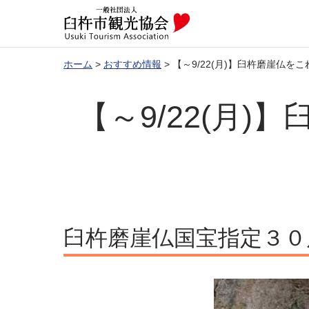
ホーム
>
おすすめ情報
>
【～9/22(月)】臼杵磨崖仏
【～9/22(月
臼杵磨崖仏国宝指定３０