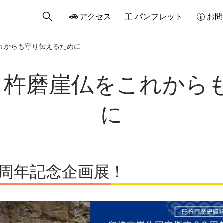
アクセス
パンフレット
お問
をこれからも守り伝えるために
)】臼杵磨崖仏をこれか
に
周年記念企画展！