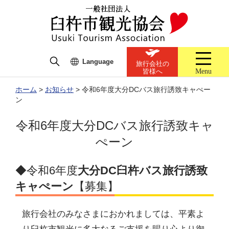
Language
旅行会社の
Menu
皆様へ
ホーム
>
お知らせ
>
令和6年度大分DCバス旅行誘致キャぺー
ン
令和6年度大分DCバス旅行誘致キャ
ぺーン
◆令和6年度
大分
DC
臼杵バス旅行誘致
キャぺーン
【募集】
旅行会社のみなさまにおかれましては、平素よ