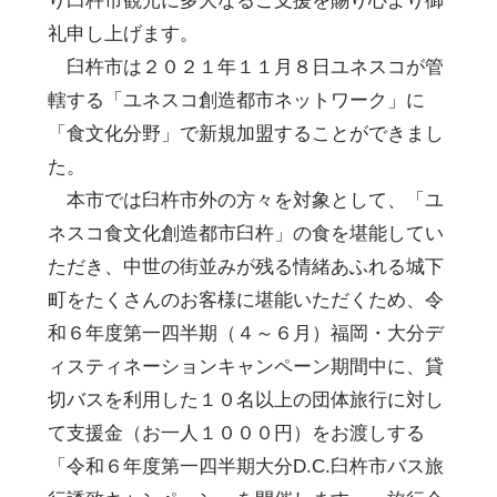
り臼杵市観光に多大なるご支援を賜り心より御
礼申し上げます。
臼杵市は２０２１年１１月８日ユネスコが管
轄する「ユネスコ創造都市ネットワーク」に
「食文化分野」で新規加盟することができまし
た。
本市では臼杵市外の方々を対象として、「ユ
ネスコ食文化創造都市臼杵」の食を堪能してい
ただき、中世の街並みが残る情緒あふれる城下
町をたくさんのお客様に堪能いただくため、令
和６年度第一四半期（４～６月）福岡・大分デ
ィスティネーションキャンペーン期間中に、貸
切バスを利用した１０名以上の団体旅行に対し
て支援金（お一人１０００円）をお渡しする
「令和６年度第一四半期大分D.C.臼杵市バス旅