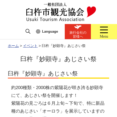
Language
旅行会社の
Menu
皆様へ
ホーム
>
イベント
>
臼杵『妙顕寺』あじさい祭
臼杵『妙顕寺』あじさい祭
臼杵『妙顕寺』あじさい祭
約200種類・2000株の紫陽花が咲き誇る妙顕寺
にて、あじさい祭を開催します！
紫陽花の見ごろは６月上旬～下旬で、特に新品
種のあじさい「オーロラ」を展示していますの