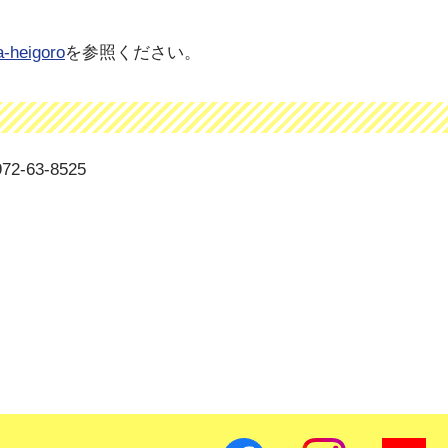
a-heigoro
を参照ください。
3-8525