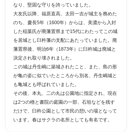
なり、堅固な守りを誇っていました。
大友氏以降、福原直高、太田一吉が城主を務めた
のち、慶長5年（1600年）からは、美濃から入封
した稲葉氏が廃藩置県まで15代にわたってこの城
を居城とし臼杵藩の支配にあたっていました。廃
藩置県後、明治6年（1873年）に臼杵城は廃城と
決定され取り壊されました。
この城は丹生嶋に築城されたこと、また、島の形
が亀の姿に似ていたところから別名、丹生嶋城と
も亀城とも呼ばれていました。
その後、本丸、二の丸は公園地に指定され、現在
は2つの櫓と書院の庭園の一部、石垣などを残す
だけで、臼杵公園として市民の憩いの場となって
います。春はサクラの名所としても有名です。