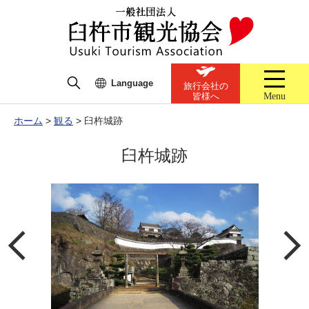
Language
旅行会社の
Menu
皆様へ
ホーム
>
観る
>
臼杵城跡
臼杵城跡