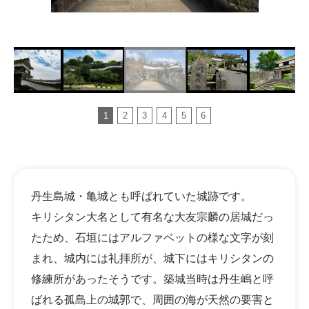
1
2
3
4
5
6
丹生島城・亀城とも呼ばれていた城跡です。
キリシタン大名として有名な大友宗麟の居城だっ
たため、石垣にはアルファベットの様な文字が刻
まれ、城内には礼拝所が、城下にはキリシタンの
修練所があったそうです。築城当時は丹生嶋と呼
ばれる孤島上の城郭で、周囲の海が天然の要害と