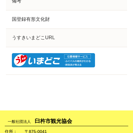
備考
国登録有形文化財
うすきいまどこURL
臼杵市観光協会
一般社団法人
住所：
〒875-0041