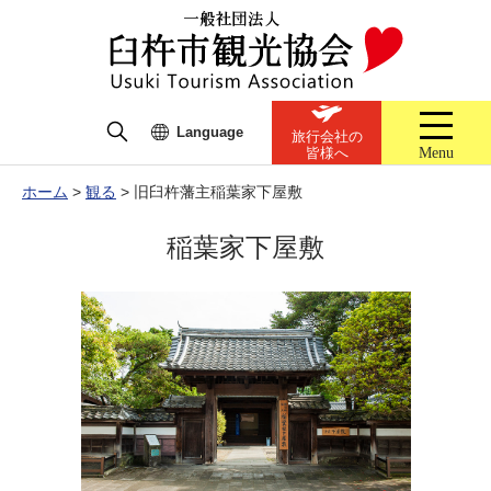
Language
旅行会社の
Menu
皆様へ
ホーム
>
観る
>
旧臼杵藩主稲葉家下屋敷
稲葉家下屋敷