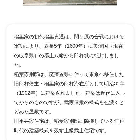
稲葉家の初代稲葉貞通は、関ケ原の合戦における
軍功により、慶長5年（1600年）に美濃国（現在
の岐阜県）の郡上八幡から臼杵城に転封しまし
た。
稲葉家別邸は、廃藩置県に伴って東京へ移住した
旧臼杵藩主・稲葉家の臼杵滞在所として明治35年
（1902年）に建築されました。建築は近代に入っ
てからのものですが、武家屋敷の様式を色濃くと
どめた屋敷です。
旧平井家住宅は、稲葉家別邸に隣接している江戸
時代の建築様式を残す上級武士住宅です。