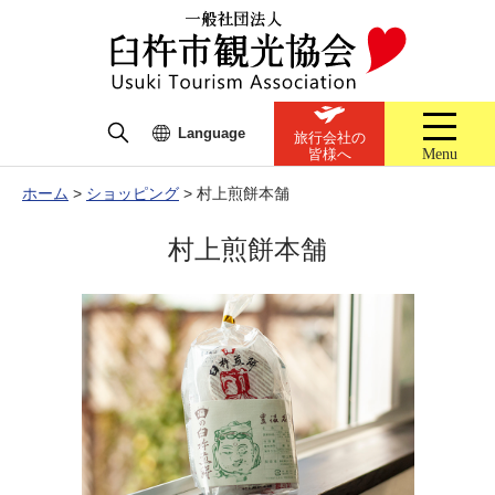
Language
旅行会社の
Menu
皆様へ
ホーム
>
ショッピング
>
村上煎餅本舗
村上煎餅本舗