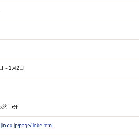
1
日～1月2日
約15分
ijin.co.jp/page/jinbe.html