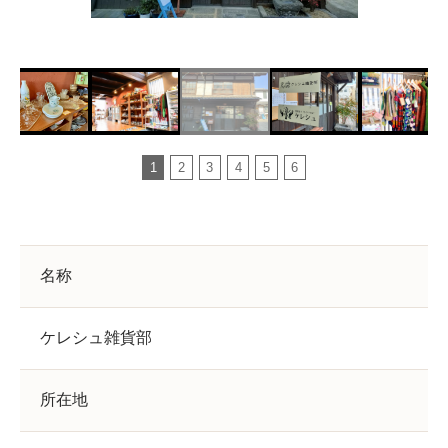
1
2
3
4
5
6
名称
ケレシュ雑貨部
所在地