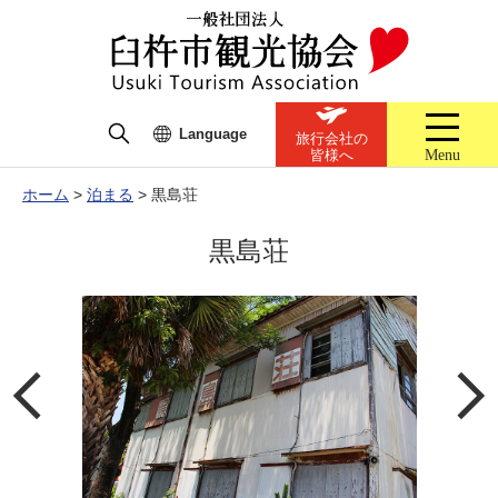
Language
旅行会社の
Menu
皆様へ
ホーム
>
泊まる
>
黒島荘
黒島荘