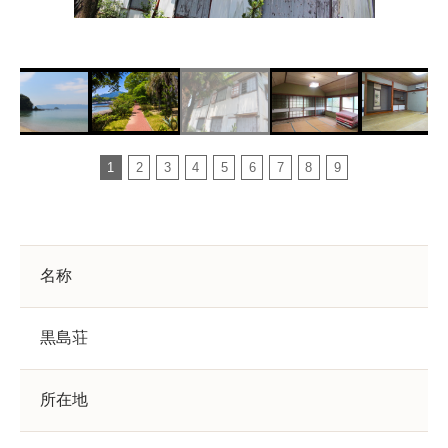
1
2
3
4
5
6
7
8
9
名称
黒島荘
所在地