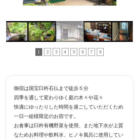
1
2
3
4
5
6
7
8
御宿は国宝臼杵石仏まで徒歩５分
四季を通して変わりゆく庭の木々や花々
快適にゆったりした時間を過ごしていただくため
一日一組様限定のお宿です。
お食事は臼杵有機野菜を使用、また地下水が上質
なためお料理や飲料水、ヒノキ風呂に使用してい