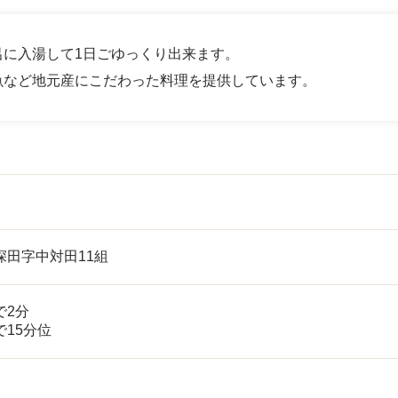
呂に入湯して1日ごゆっくり出来ます。
魚など地元産にこだわった料理を提供しています。
深田字中対田11組
で2分
15分位