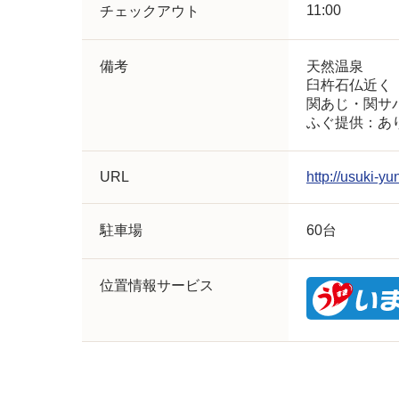
11:00
チェックアウト
備考
天然温泉
臼杵石仏近く
関あじ・関サ
ふぐ提供：あ
URL
http://usuki-y
駐車場
60台
位置情報サービス