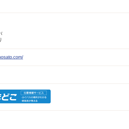
バ
り
unosato.com/