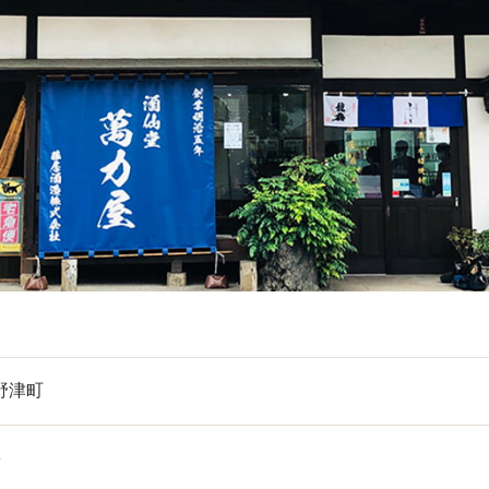
野津町
8