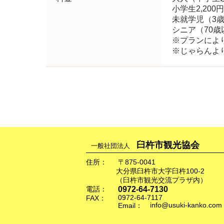
小学生2,200
未就学児（3歳
シニア（70歳以
※プランによ
※じゃらんよ
臼杵市観光協会
一般社団法人
住所：
〒875-0041
大分県臼杵市大字臼杵100-2
（臼杵市観光交流プラザ内）
0972-64-7130
電話：
0972-64-7117
FAX：
info@usuki-kanko.com
Email：