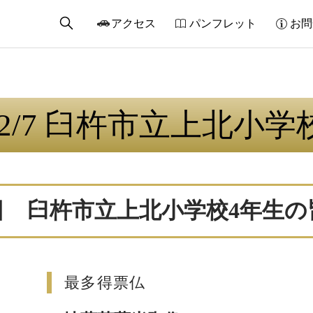
アクセス
パンフレット
お問
/12/7 臼杵市立上北小
月07日 臼杵市立上北小学校4年生
最多得票仏