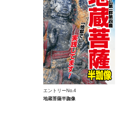
エントリーNo.4
地蔵菩薩半跏像