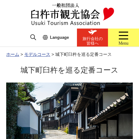
Language
旅行会社の
Menu
皆様へ
ホーム
>
モデルコース
>
城下町臼杵を巡る定番コース
城下町臼杵を巡る定番コース