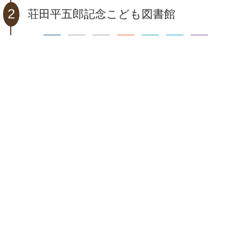
2
荘田平五郎記念こども図書館
Wi-Fi
駐車場
トイレ
多目的トイレ
授乳室
スロープ
車椅
福沢諭吉のもと、慶応義塾で教鞭をとり、岩崎弥太郎