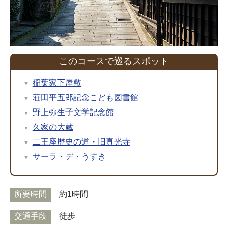
このコースで巡るスポット
稲葉家下屋敷
荘田平五郎記念こども図書館
野上弥生子文学記念館
久家の大蔵
二王座歴史の道・旧真光寺
サーラ・デ・うすき
所要時間
約1時間
交通手段
徒歩