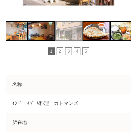
1
2
3
4
5
名称
ｲﾝﾄﾞ・ﾈﾊﾟｰﾙ料理 カトマンズ
所在地