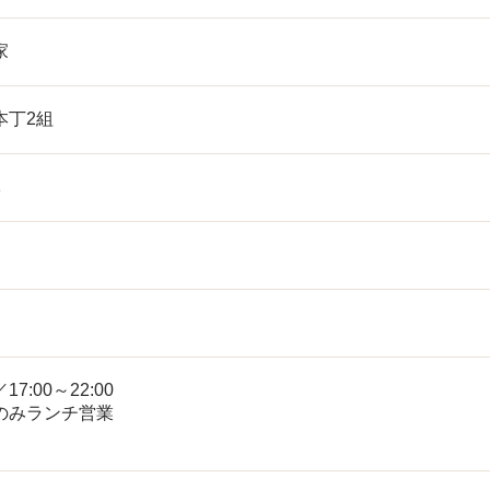
家
本丁2組
1
／17:00～22:00
のみランチ営業