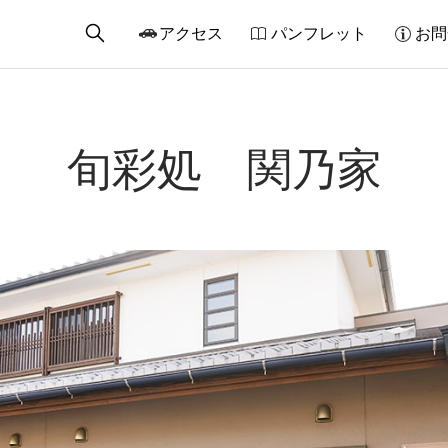
アクセス
パンフレット
お問
旬彩処 関乃家