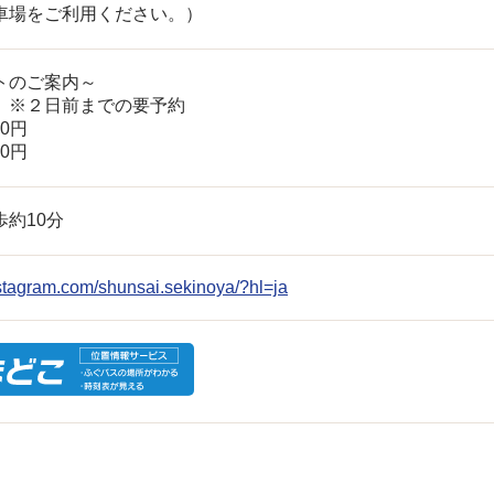
車場をご利用ください。）
トのご案内～
】※２日前までの要予約
00円
00円
約10分
nstagram.com/shunsai.sekinoya/?hl=ja