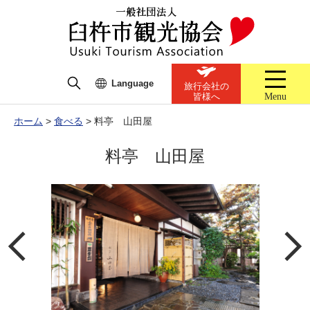
Language
旅行会社の
Menu
皆様へ
ホーム
>
食べる
>
料亭 山田屋
料亭 山田屋