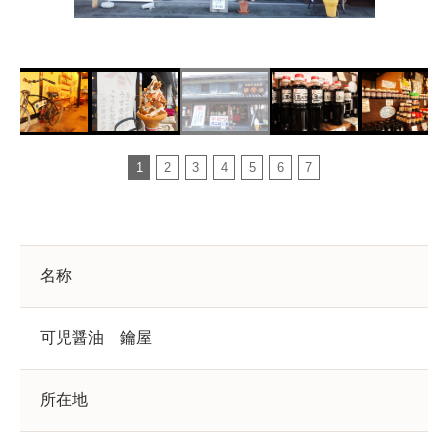
1
2
3
4
5
6
7
名称
可児醤油 鑰屋
所在地