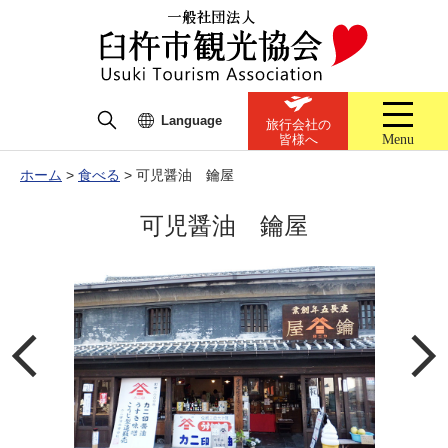
Language
旅行会社の
Menu
皆様へ
ホーム
>
食べる
>
可児醤油 鑰屋
可児醤油 鑰屋