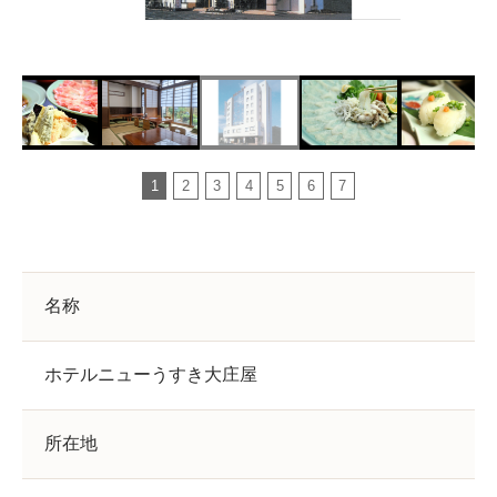
1
2
3
4
5
6
7
名称
ホテルニューうすき大庄屋
所在地