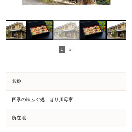
1
2
名称
四季の味ふぐ処 ほり川母家
所在地