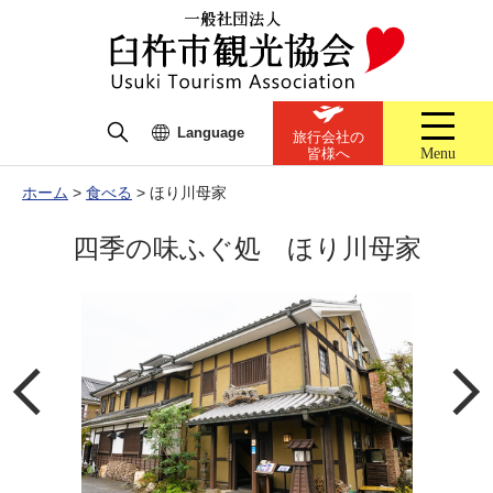
Language
旅行会社の
Menu
皆様へ
ホーム
>
食べる
>
ほり川母家
四季の味ふぐ処 ほり川母家