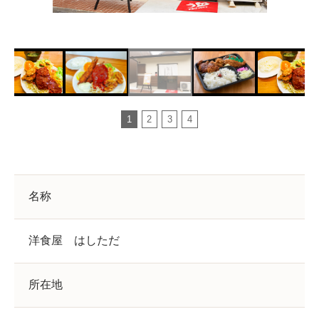
1
2
3
4
名称
洋食屋 はしただ
所在地