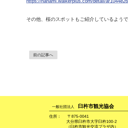
https://hanami.walkerplus.com/detail/ar1044e2
その他、桜のスポットもご紹介しているよう
前の記事へ
臼杵市観光協会
一般社団法人
住所：
〒875-0041
大分県臼杵市大字臼杵100-2
（臼杵市観光交流プラザ内）