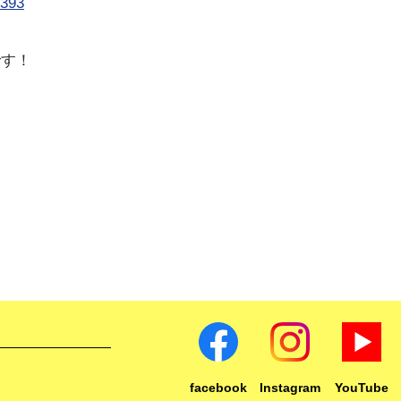
6393
です！
facebook
Instagram
YouTube