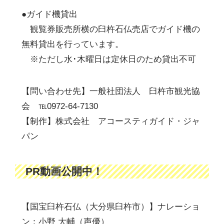
●ガイド機貸出
観覧券販売所横の臼杵石仏売店でガイド機の
無料貸出を行っています。
※ただし水･木曜日は定休日のため貸出不可
【問い合わせ先】一般社団法人 臼杵市観光協
会 ℡0972-64-7130
【制作】株式会社 アコースティガイド・ジャ
パン
PR動画公開中！
【国宝臼杵石仏（大分県臼杵市）】ナレーショ
ン：小野 大輔（声優）