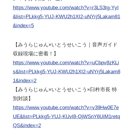
https://www.youtube.com/watch?v=r3LS3tg-YyI
&list=PLkkg5-YUJ-KWU2h1XI2-uNYrj5Lakam81
&index=5
【みうらじゅん×いとうせいこう｜音声ガイド
収録現場に密着！】
https://www.youtube.com/watch?v=uCbpv8zKLi
s&list=PLkkg5-YUJ-KWU2h1XI2-uNYrj5Lakam8
1&index=2
【みうらじゅん×いとうせいこう×臼杵市長 特
別対談】
https://www.youtube.com/watch?v=v39Hw0E7e
UE&list=PLkkg5-YUJ-KUvl8-OjWSnY6UiM1retq
QS&index=2