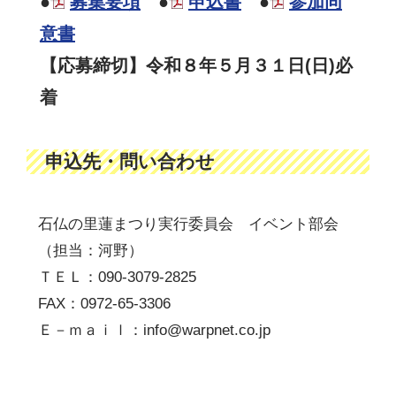
●
募集要項
●
申込書
●
参加同
意書
【応募締切】令和８年５月３１日(日)必
着
申込先・問い合わせ
石仏の里蓮まつり実行委員会 イベント部会
（担当：河野）
ＴＥＬ：090-3079-2825
FAX：0972-65-3306
Ｅ－ｍａｉｌ：info@warpnet.co.jp