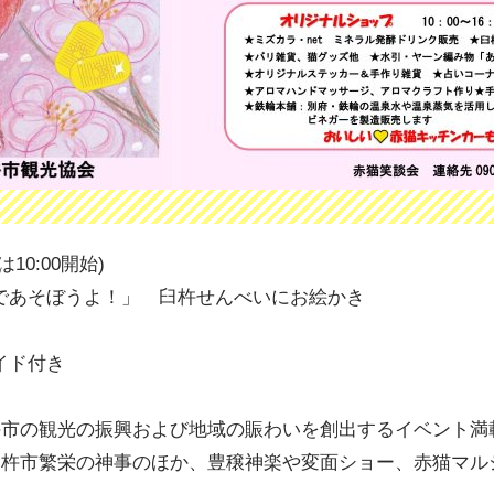
0:00開始)
き歌であそぼうよ！」 臼杵せんべいにお絵かき
開催
イド付き
杵市の観光の振興および地域の賑わいを創出するイベント満
臼杵市繁栄の神事のほか、豊穣神楽や変面ショー、赤猫マル