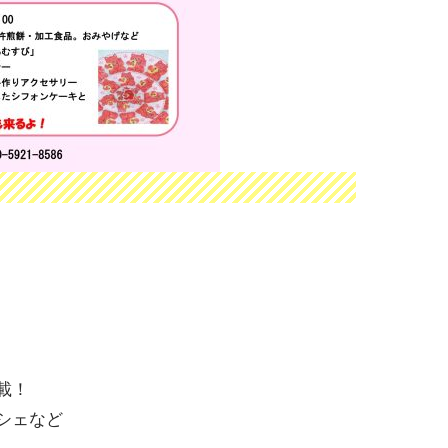
載！
シェなど