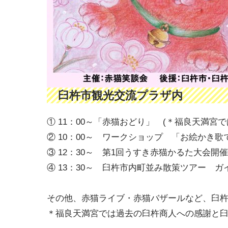
臼杵市観光交流プラザ内
① 11：00～「赤猫おどり」 (＊福良天満宮では1
② 10：00～ ワークショップ 「お絵か
③ 12：30～ 第1回うすき赤猫かるた大会
④ 13：30～ 臼杵市内町並み散策ツアー ガ
その他、赤猫ライブ・赤猫バザールなど、臼
＊福良天満宮では過去の臼杵商人への感謝と