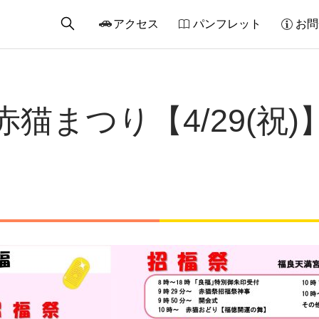
アクセス
パンフレット
お問
赤猫まつり【4/29(祝)