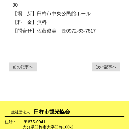
30
【場 所】臼杵市中央公民館ホール
【料 金】無料
【問合せ】佐藤俊美 ☏0972-63-7817
前の記事へ
次の記事へ
臼杵市観光協会
一般社団法人
住所：
〒875-0041
大分県臼杵市大字臼杵100-2