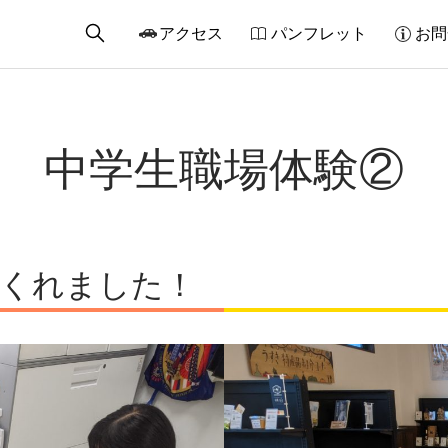
アクセス
パンフレット
お問
中学生職場体験②
てくれました！