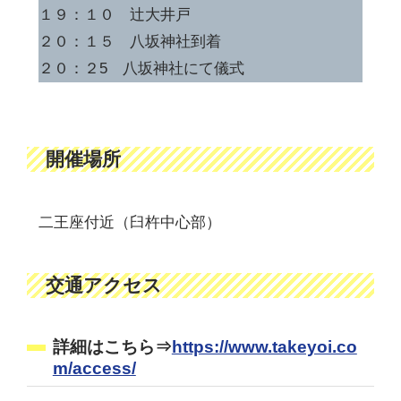
１９：１０ 辻大井戸
２０：１５ 八坂神社到着
２０：２5 八坂神社にて儀式
開催場所
二王座付近（臼杵中心部）
交通アクセス
詳細はこちら⇒
https://www.takeyoi.co
m/access/