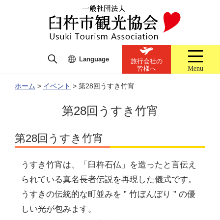
Language
旅行会社の
Menu
皆様へ
ホーム
>
イベント
>
第28回うすき竹宵
第28回うすき竹宵
第28回うすき竹宵
うすき竹宵は、「臼杵石仏」を造ったと言伝え
られている真名長者伝説を再現した儀式です。
うすきの伝統的な町並みを ” 竹ぼんぼり ” の優
しい光が包みます。