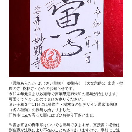
〈霊験あらたか あじさい華咲く 妙顕寺〉〈大友宗麟公 出家・得
度の寺 樹林寺〉からのお知らせです。

令和４年元旦より妙顕寺で寅年限定御朱印の授与が始まります。
可愛くできましたのでぜひお参りください。

また令和３年11月には妙顕寺・樹林寺の新デザイン通常御朱印
（各３種類）の授与も始まりました。

臼杵市に立ち寄った際にはぜひお参り下さいませ。

※書き置きの御朱印はいつでも授与できますが、直接書く場合は
副住職が法務により不在のことも多々ありますので、事前にご連