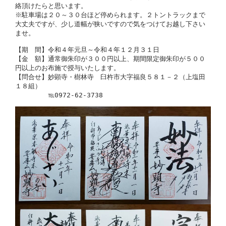
絡頂けたらと思います。

※駐車場は２０～３０台ほど停められます。２トントラックまで
大丈夫ですが、少し道幅が狭いですので気をつけてお越し下さい
ませ。

【期　間】令和４年元旦～令和４年１２月３１日

【金　額】通常御朱印が３００円以上、期間限定御朱印が５００
円以上のお布施で授与いたします。

【問合せ】妙顕寺・樹林寺　臼杵市大字福良５８１－２（上塩田
１８組）

　　　　　℡0972-62-3738