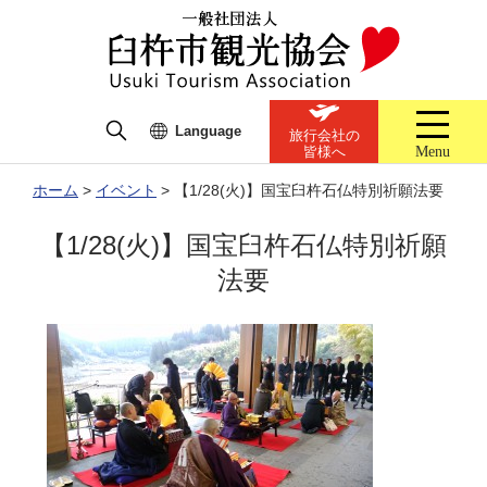
Language
旅行会社の
Menu
皆様へ
ホーム
>
イベント
>
【1/28(火)】国宝臼杵石仏特別祈願法要
【1/28(火)】国宝臼杵石仏特別祈願
法要