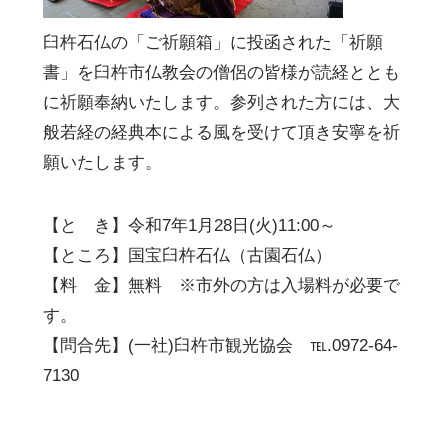
臼杵石仏の「ご祈願箱」に投函された「祈願
書」を臼杵市仏教会の僧侶の皆様が読経ととも
に祈願奉納いたします。参列された方には、大
般若経の経典本による風を受けて頂き安寧を祈
願いたします。
【と き】令和7年1月28日(火)11:00～
【ところ】国宝臼杵石仏（古園石仏）
【料 金】無料 ※市外の方は入場料が必要で
す。
【問合先】(一社)臼杵市観光協会 ℡.0972-64-
7130