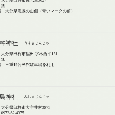
大分県臼杵市佐志生3627
：無
場：大分県漁協の山側（青いマークの前）
臼杵神社
うすきじんじゃ
大分県臼杵市稲田 字林西平131
：無
場：三重野公民館駐車場を利用
三島神社
みしまじんじゃ
大分県臼杵市大字井村3875
972-62-4375