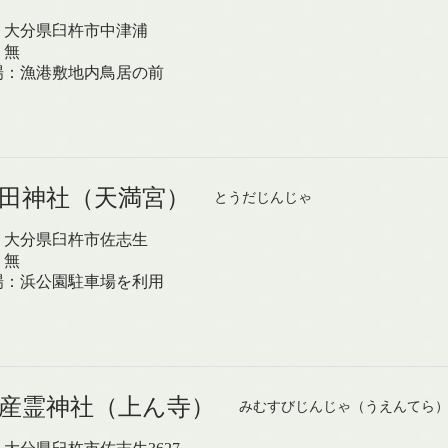
：大分県臼杵市中津浦
：無
場：漁港敷地内鳥居の前
藤田神社（天満宮）
とうだじんじゃ
：大分県臼杵市佐志生
：無
場：浜公園駐車場を利用
皇産霊神社（上ん寺）
みむすびじんじゃ（うえんてら