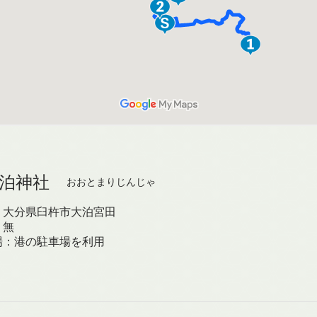
大泊神社
おおとまりじんじゃ
：大分県臼杵市大泊宮田
：無
場：港の駐車場を利用