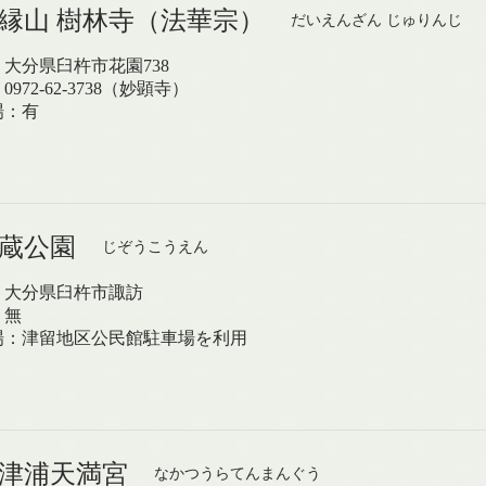
大縁山 樹林寺（法華宗）
だいえんざん じゅりんじ
大分県臼杵市花園738
972-62-3738（妙顕寺）
場：有
地蔵公園
じぞうこうえん
：大分県臼杵市諏訪
：無
場：津留地区公民館駐車場を利用
中津浦天満宮
なかつうらてんまんぐう