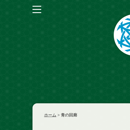
紅の回廊
青の回廊
緑の回廊
彩の回廊
奥の回廊
ホーム
>
青の回廊