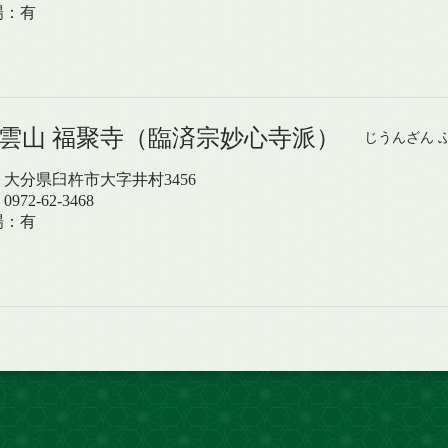
場：有
慈雲山 福聚寺（臨済宗妙心寺派）
じうんざん 
大分県臼杵市大字井村3456
972-62-3468
場：有