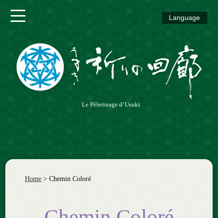
Language
Chemin
Vermeil
Chemin
Azur
Chemin
Le Pèlerinage d’Usuki
Vert
Chemin
Coloré
Home
>
Chemin Coloré
Chemin Coloré