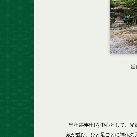
延
｢皇産霊神社｣を中心として、
蔵が並び、ひと足ごとに神仏の