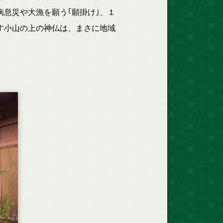
病息災や大漁を願う｢願掛け｣、１
す小山の上の神仏は、まさに地域