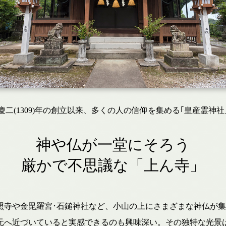
慶二(1309)年の創立以来、多くの人の信仰を集める｢皇産霊神社
神や仏が一堂にそろう
厳かで不思議な「上ん寺」
光照寺や金毘羅宮･石鎚神社など、小山の上にさまざまな神仏が
元へ近づいていると実感できるのも興味深い。その独特な光景