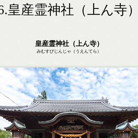
6.皇産霊神社（上ん寺
皇産霊神社（上ん寺）
みむすびじんじゃ（うえんてら）