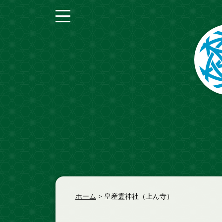
紅の回廊
青の回廊
緑の回廊
彩の回廊
奥の回廊
ホーム
>
皇産霊神社（上ん寺）