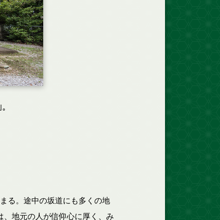
｣。
集まる。途中の坂道にも多くの地
は、地元の人が信仰心に厚く、み