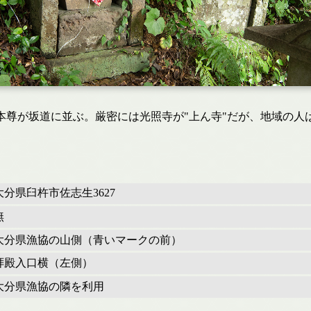
本尊が坂道に並ぶ。厳密には光照寺が"上ん寺"だが、地域の人
大分県臼杵市佐志生3627
無
大分県漁協の山側（青いマークの前）
拝殿入口横（左側）
大分県漁協の隣を利用