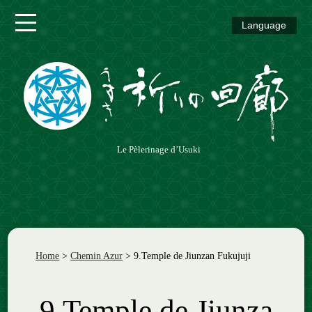
Language
Chemin
Vermeil
Chemin
Azur
Chemin
Le Pèlerinage d’Usuki
Vert
Chemin
Coloré
Home
>
Chemin Azur
>
9.Temple de Jiunzan Fukujuji
9.Temple de Jiunza