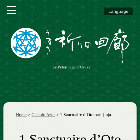
Language
Chemin
Vermeil
Chemin
Azur
Chemin
Le Pèlerinage d’Usuki
Vert
Chemin
Coloré
Home
>
Chemin Azur
>
1.Sanctuaire d’Otomari-jinja
1.Sanctuaire d’Oto