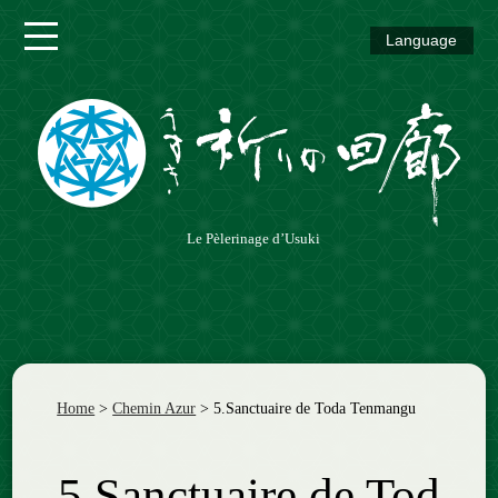
Language
Chemin
Vermeil
Chemin
Azur
Chemin
Le Pèlerinage d’Usuki
Vert
Chemin
Coloré
Home
>
Chemin Azur
>
5.Sanctuaire de Toda Tenmangu
5.Sanctuaire de Tod