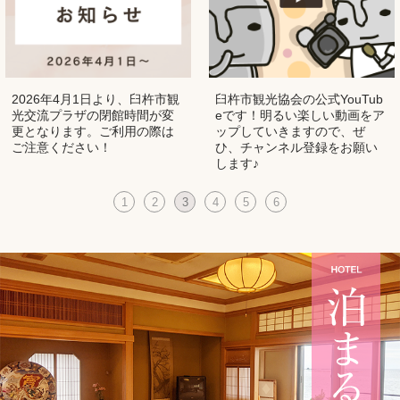
2026年4月1日より、臼杵市観
臼杵市観光協会の公式YouTub
光交流プラザの閉館時間が変
eです！明るい楽しい動画をア
更となります。ご利用の際は
ップしていきますので、ぜ
ご注意ください！
ひ、チャンネル登録をお願い
します♪
1
2
3
4
5
6