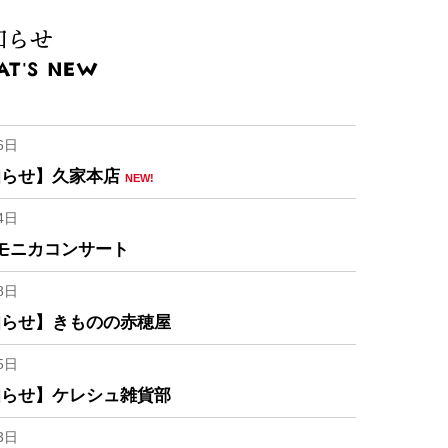
6日
知らせ】久家本店
NEW!
4日
モニカコンサート
8日
知らせ】きものの赤穂屋
5日
知らせ】ケレシュ雑貨部
3日