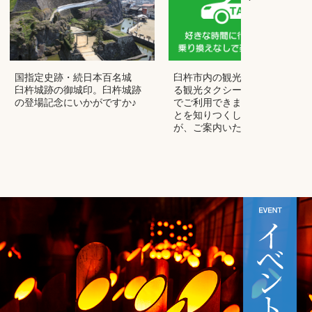
国指定史跡・続日本百名城
臼杵市内の観光施設を周遊す
臼杵城跡の御城印。臼杵城跡
る観光タクシーをお得な料金
の登場記念にいかがですか♪
でご利用できます。地元のこ
とを知りつくした乗務員さん
が、ご案内いたします。