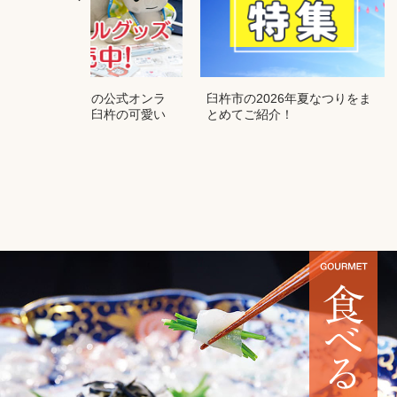
臼杵市観光協会の公式オンラ
臼杵市の2026年夏なつりをま
インショップ！臼杵の可愛い
とめてご紹介！
が大集合♪