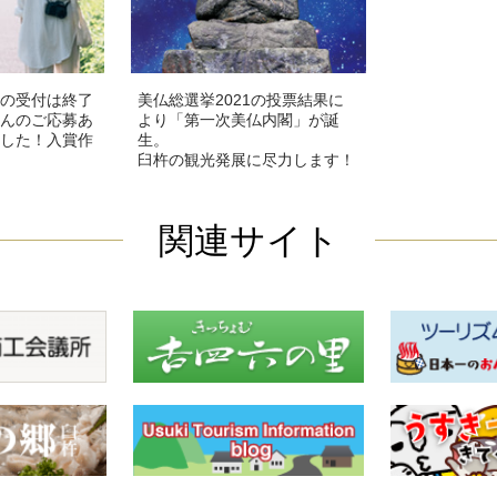
の受付は終了
美仏総選挙2021の投票結果に
んのご応募あ
より「第一次美仏内閣」が誕
した！入賞作
生。
臼杵の観光発展に尽力します！
関連サイト